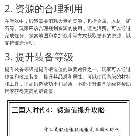
2. 资源的合理利用
在游戏中，锻造需要消耗大量的资源，包括金属、木材、矿
石等。玩家应该合理规划资源的使用，避免浪费。可以通过
完成任务、探索地图和参加战斗等方式获取更多的资源，以
支持锻造活动。
3. 提升装备等级
提升装备等级是提升锻造值的重要途径之一。玩家可以通过
修复和改造装备，提升其品质和属性。可以使用高级的材料
和工具，提高锻造成功率和品质。不断提升装备等级将帮助
玩家获得更高的锻造值。