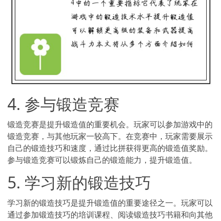
4. 参与锻造竞赛
锻造竞赛是提升锻造值的重要机会。玩家可以参加游戏中的
锻造竞赛，与其他玩家一较高下。在竞赛中，玩家需要展示
自己的锻造技巧和速度，通过比拼获得更高的锻造值奖励。
参与锻造竞赛可以锻炼自己的锻造能力，提升锻造值。
5. 学习新的锻造技巧
学习新的锻造技巧是提升锻造值的重要途径之一。玩家可以
通过参加锻造技巧的培训课程、阅读锻造技巧书籍和向其他