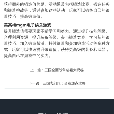
获得额外的锻造值奖励。活动通常包括锻造比赛、锻造任务
和锻造挑战等，通过参加这些活动，玩家可以锻炼自己的锻
造技巧，提高锻造值。
美高梅mgm电子娱乐游戏
提升锻造值需要玩家不断学习和努力。通过提升技能等级、
合理利用资源、提升装备等级、参与锻造竞赛、学习新的锻
造技巧、加入锻造帮派、持续锻造和参加锻造活动等多种方
式，玩家可以快速提升锻造值，获得更高级的装备和武器，
提高自己在游戏中的实力。
上一篇：三国全面战争秘籍大揭秘
下一篇：三国志幻想：吕布加点攻略