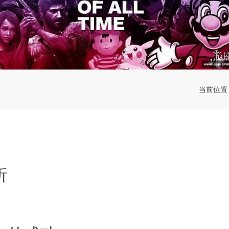
当前位置
析