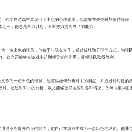
关重要。欧文在游戏中展现出了出色的心理素质，他能够在关键时刻保持冷静
素之一，他总是全力以赴，不断努力提高自己的能力。
欧文作为一名出色的球员，他善于与队友合作，通过传球和分球等方式，为球
力。欧文还能够在游戏中起到领导者的作用，带领球队取得胜利。
节。欧文作为一名出色的球员，他懂得如何分析对手的弱点，并通过针对性的
应对。通过对对手的分析，欧文能够更好地应对各种情况，为球队取得胜
。欧文通过不断提升自身的能力，使自己在游戏中成为一名出色的球员。他通