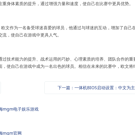
注重身体素质的提升，通过增强力量和速度，使自己在比赛中更具优势。
重要。欧文作为一名备受球迷喜爱的球员，他通过与球迷的互动，增加了自己
交流，使自己在游戏中更具人气。
。他通过技术能力的提升、战术运用的巧妙、心理素质的培养、团队合作的重
面，使自己在游戏中成为一名出色的球员。相信在未来的比赛中，欧文将
下一篇：一体机BIOS启动设置：中文为
梅mgm电子娱乐游戏
梅mgm官网