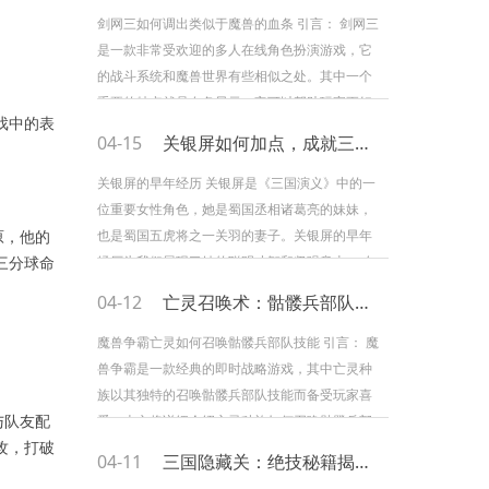
剑网三如何调出类似于魔兽的血条 引言： 剑网三
是一款非常受欢迎的多人在线角色扮演游戏，它
的战斗系统和魔兽世界有些相似之处。其中一个
重要的特点就是血条显示，它可以帮助玩家更好
戏中的表
地了解敌人的血量情况，从而做...
04-15
关银屏如何加点，成就三国志
关银屏的早年经历 关银屏是《三国演义》中的一
位重要女性角色，她是蜀国丞相诸葛亮的妹妹，
原，他的
也是蜀国五虎将之一关羽的妻子。关银屏的早年
三分球命
经历为我们展现了她的聪明才智和坚强意志。 在
关银屏年幼时，她就展现了非凡...
04-12
亡灵召唤术：骷髅兵部队之道
魔兽争霸亡灵如何召唤骷髅兵部队技能 引言： 魔
兽争霸是一款经典的即时战略游戏，其中亡灵种
族以其独特的召唤骷髅兵部队技能而备受玩家喜
与队友配
爱。本文将详细介绍亡灵种族如何召唤骷髅兵部
攻，打破
队技能，包括召唤骷髅的方法、...
04-11
三国隐藏关：绝技秘籍揭秘