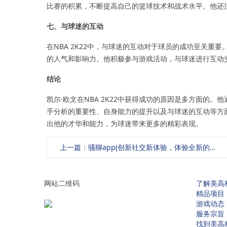
比赛的积累，不断提高自己的篮球技术和战术水平。他还
七、与球迷的互动
在NBA 2K22中，与球迷的互动对于球员的成功至关
的人气和影响力。他积极参与游戏活动，与球迷进行互动
结论
凯尔·欧文在NBA 2K22中获得成功的原因是多方面的
手分析的重要性、自身能力的提升以及与球迷的互动等方
出他的才华和能力，为球迷带来更多的精彩表现。
上一篇：骚聊app(创新社交新体验，体验全新的骚聊社交应用)
网站二维码
了解美高
精品项目
游戏动态
服务宗旨
找到美高