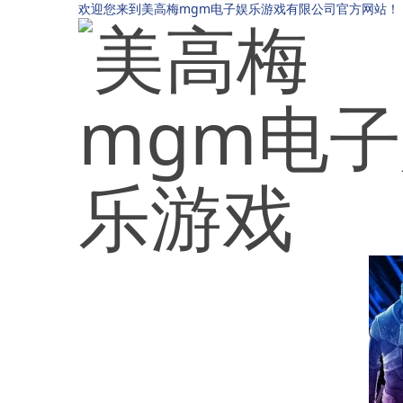
欢迎您来到美高梅mgm电子娱乐游戏有限公司官方网站！