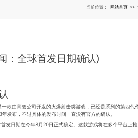
网站首页
当前位置：
>>
新闻：全球首发日期确认)
认
 Blacklist）是一款由育碧公司开发的火爆射击类游戏，已经是系列的第四
13年发布，不过具体的发布时间一直没有官方的确认。
首发日期在今年8月20日正式确定。这款游戏将在多个平台上推