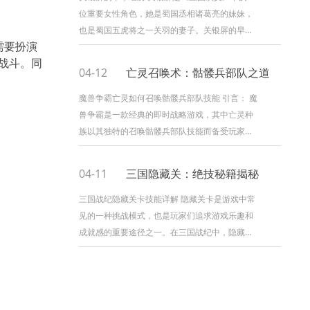
位重要女性角色，她是蜀国丞相诸葛亮的妹妹，
也是蜀国五虎将之一关羽的妻子。关银屏的早年
需要扮演
经历为我们展现了她的聪明才智和坚强意志。 在
搏战斗。同
关银屏年幼时，她就展现了非凡...
04-12
亡灵召唤术：骷髅兵部队之道
魔兽争霸亡灵如何召唤骷髅兵部队技能 引言： 魔
兽争霸是一款经典的即时战略游戏，其中亡灵种
族以其独特的召唤骷髅兵部队技能而备受玩家喜
爱。本文将详细介绍亡灵种族如何召唤骷髅兵部
队技能，包括召唤骷髅的方法、...
04-11
三国隐藏关：绝技秘籍揭秘
三国战纪隐藏关卡技能详解 隐藏关卡是游戏中常
见的一种挑战模式，也是玩家们追求游戏乐趣和
成就感的重要途径之一。在三国战纪中，隐藏关
卡技能的运用更是关系到玩家在游戏中的战斗能
力和胜利几率。本文将从随机8-...