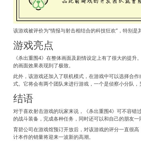
该游戏被评价为“情报与射击相结合的科技狂欢”，特别是
游戏亮点
《杀出重围4》在整体画面及剧情设定上有了很大的提升。采
的画面效果表现到了极致。
此外，该游戏还加入了联机模式，在游戏中可以选择合作或对抗式
式。它将会有两个团队来进行游戏，一个是侦察小分队，
结语
对于喜欢射击游戏的玩家来说，《杀出重围4》可不容错
的战斗装备，完成各种任务，同时还可以和自己的朋友一
育碧公司在游戏馆预订开放后，对该游戏的评分一直很高
计本作的销量将迎来一波新的高潮。